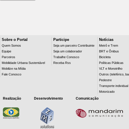
Sobre o Portal
Participe
Notícias
Quem Somos
Seja um parceiro Contribuinte
Metrô e Trem
Equipe
Seja um colaborador
BRT e Ônibus
Parceiros
Trabalhe Conosco
Bicicleta
Mobilidade Urbana Sustentável
Receba Rss
Políticas Públicas
Mobilize na Mídia
VLT e Monotrilho
Fale Conosco
Outros (teleférico, b
Pedestre
Transporte individual
Motorizado
Realização
Desenvolvimento
Comunicação