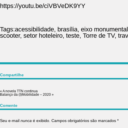
https://youtu.be/ciVBVeDK9YY
Tags:
acessibilidade
,
brasília
,
eixo monumental
scooter
,
setor hoteleiro
,
teste
,
Torre de TV
,
tra
Compartilhe
«
A novela TTN continua
Balanço da (I)Mobilidade – 2020
»
Comente
Seu e-mail
nunca
é exibido. Campos obrigatórios são marcados
*