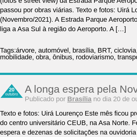
(fotos e street view) da Estrada Parque Aero
passou por obras viárias. Texto e fotos: Uir
(Novembro/2021). A Estrada Parque Aeroporto f
liga a Asa Sul à região do Aeroporto. A […]
Tags:
árvore
,
automóvel
,
brasília
,
BRT
,
ciclovia
mobilidade
,
obra
,
ônibus
,
rodoviarismo
,
transp
A longa espera pela No
20
outubro
Publicado por
Brasília
no dia 20 de o
Texto e fotos: Uirá Lourenço Este mês ficou pr
do centro universitário CEUB, na Asa Norte. 
espera e dezenas de solicitações na ouvidoria