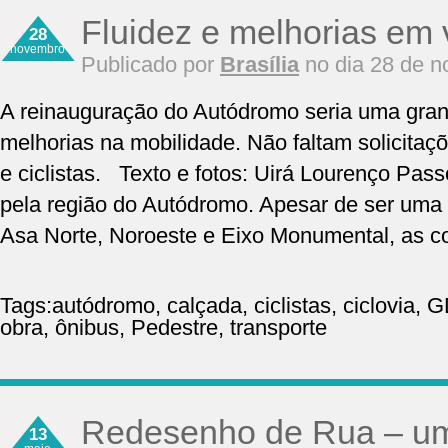
Fluidez e melhorias em 
28
novembro
Publicado por
Brasília
no dia 28 de 
A reinauguração do Autódromo seria uma gran
melhorias na mobilidade. Não faltam solicitaç
e ciclistas. Texto e fotos: Uirá Lourenço Pass
pela região do Autódromo. Apesar de ser uma i
Asa Norte, Noroeste e Eixo Monumental, as c
Tags:
autódromo
,
calçada
,
ciclistas
,
ciclovia
,
G
obra
,
ônibus
,
Pedestre
,
transporte
Redesenho de Rua – um
13