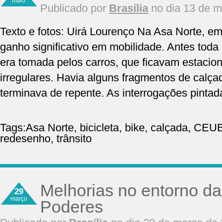
maio
Publicado por
Brasília
no dia 13 de m
Texto e fotos: Uirá Lourenço Na Asa Norte, 
ganho significativo em mobilidade. Antes toda a
era tomada pelos carros, que ficavam estacio
irregulares. Havia alguns fragmentos de calça
terminava de repente. As interrogações pintad
Tags:
Asa Norte
,
bicicleta
,
bike
,
calçada
,
CEU
redesenho
,
trânsito
Melhorias no entorno da
29
março
Poderes