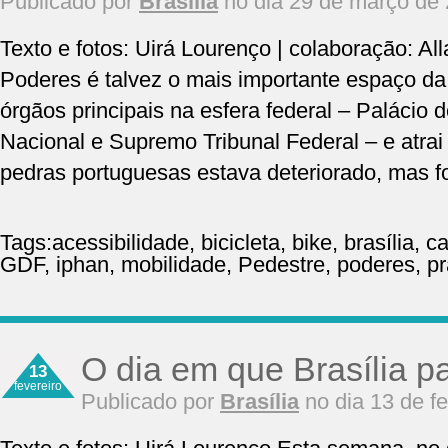
Publicado por
Brasília
no dia 29 de março de
Texto e fotos: Uirá Lourenço | colaboração: Al
Poderes é talvez o mais importante espaço da 
órgãos principais na esfera federal – Palácio 
Nacional e Supremo Tribunal Federal – e atrai 
pedras portuguesas estava deteriorado, mas f
Tags:
acessibilidade
,
bicicleta
,
bike
,
brasília
,
ca
GDF
,
iphan
,
mobilidade
,
Pedestre
,
poderes
,
p
O dia em que Brasília p
13
fevereiro
Publicado por
Brasília
no dia 13 de f