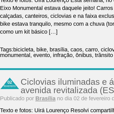
Texto e fotos: Uirá Lourenço Esta semana, no 
Eixo Monumental estava daquele jeito! Carros 
calçadas, canteiros, ciclovias e na faixa exclu
bike estava tranquilo, mesmo com a chuva (t
como um kit básico […]
Tags:
bicicleta
,
bike
,
brasília
,
caos
,
carro
,
ciclo
monumental
,
evento
,
infração
,
ônibus
,
trânsito
Ciclovias iluminadas e á
02
fevereiro
avenida revitalizada (ES
Publicado por
Brasília
no dia 02 de fevereiro 
Texto e fotos: Uirá Lourenço Resolvi compartil