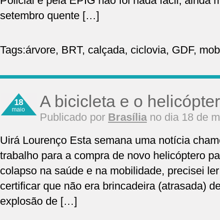
Policial e pela EPIG não foi nada fácil, ainda 
setembro quente […]
Tags:
árvore
,
BRT
,
calçada
,
ciclovia
,
GDF
,
mobi
A bicicleta e o helicópte
18
maio
Publicado por
Brasília
no dia 18 de m
Uirá Lourenço Esta semana uma notícia chamo
trabalho para a compra de novo helicóptero p
colapso na saúde e na mobilidade, precisei l
certificar que não era brincadeira (atrasada) d
explosão de […]