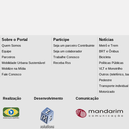
Sobre o Portal
Participe
Notícias
Quem Somos
Seja um parceiro Contribuinte
Metrô e Trem
Equipe
Seja um colaborador
BRT e Ônibus
Parceiros
Trabalhe Conosco
Bicicleta
Mobilidade Urbana Sustentável
Receba Rss
Políticas Públicas
Mobilize na Mídia
VLT e Monotrilho
Fale Conosco
Outros (teleférico, b
Pedestre
Transporte individual
Motorizado
Realização
Desenvolvimento
Comunicação