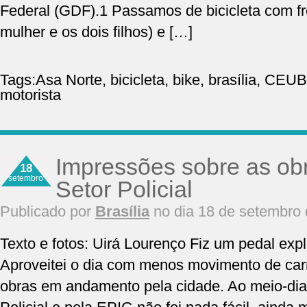
Federal (GDF).1 Passamos de bicicleta com fre
mulher e os dois filhos) e […]
Tags:
Asa Norte
,
bicicleta
,
bike
,
brasília
,
CEUB
motorista
Impressões sobre as ob
18
setembro
Setor Policial
Publicado por
Brasília
no dia 18 de setembro
Texto e fotos: Uirá Lourenço Fiz um pedal expl
Aproveitei o dia com menos movimento de carr
obras em andamento pela cidade. Ao meio-dia,