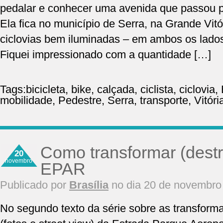
pedalar e conhecer uma avenida que passou po
Ela fica no município de Serra, na Grande Vitó
ciclovias bem iluminadas – em ambos os lado
Fiquei impressionado com a quantidade […]
Tags:
bicicleta
,
bike
,
calçada
,
ciclista
,
ciclovia
,
mobilidade
,
Pedestre
,
Serra
,
transporte
,
Vitóri
Como transformar (destr
20
novembro
EPAR
Publicado por
Brasília
no dia 20 de novembro
No segundo texto da série sobre as transform