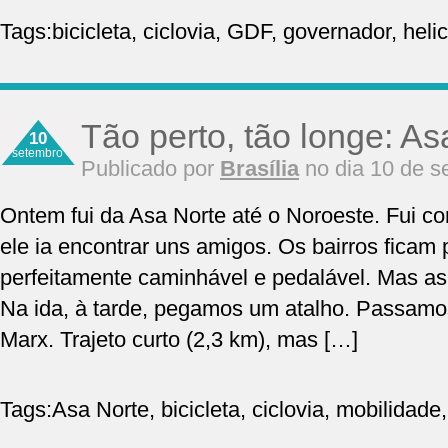
Tags:
bicicleta
,
ciclovia
,
GDF
,
governador
,
heli
Tão perto, tão longe: A
10
setembro
Publicado por
Brasília
no dia 10 de s
Ontem fui da Asa Norte até o Noroeste. Fui com
ele ia encontrar uns amigos. Os bairros ficam
perfeitamente caminhável e pedalável. Mas as 
Na ida, à tarde, pegamos um atalho. Passamos
Marx. Trajeto curto (2,3 km), mas […]
Tags:
Asa Norte
,
bicicleta
,
ciclovia
,
mobilidade