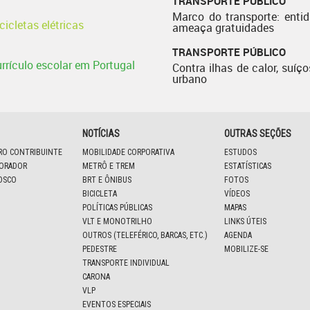
TRANSPORTE PÚBLICO
Marco do transporte: enti
cicletas elétricas
ameaça gratuidades
TRANSPORTE PÚBLICO
urrículo escolar em Portugal
Contra ilhas de calor, suíço
urbano
NOTÍCIAS
OUTRAS SEÇÕES
IRO CONTRIBUINTE
MOBILIDADE CORPORATIVA
ESTUDOS
BORADOR
METRÔ E TREM
ESTATÍSTICAS
OSCO
BRT E ÔNIBUS
FOTOS
BICICLETA
VÍDEOS
POLÍTICAS PÚBLICAS
MAPAS
VLT E MONOTRILHO
LINKS ÚTEIS
OUTROS (TELEFÉRICO, BARCAS, ETC.)
AGENDA
PEDESTRE
MOBILIZE-SE
TRANSPORTE INDIVIDUAL
CARONA
VLP
EVENTOS ESPECIAIS