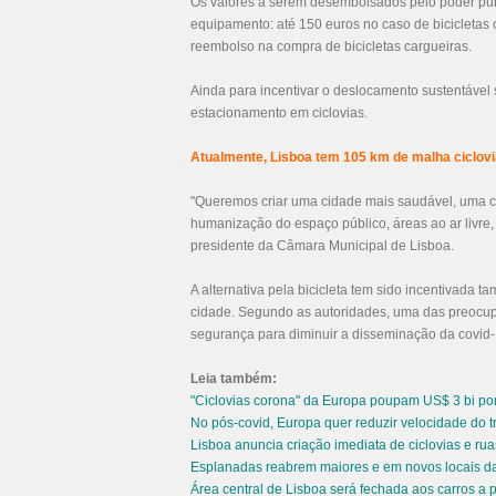
Os valores a serem desembolsados pelo poder púb
equipamento: até 150 euros no caso de bicicletas c
reembolso na compra de bicicletas cargueiras.
Ainda para incentivar o deslocamento sustentável s
estacionamento em ciclovias.
Atualmente, Lisboa tem 105 km de malha cicloviá
"Queremos criar uma cidade mais saudável, uma c
humanização do espaço público, áreas ao ar livre
presidente da Câmara Municipal de Lisboa.
A alternativa pela bicicleta tem sido incentivada t
cidade. Segundo as autoridades, uma das preocup
segurança para diminuir a disseminação da covid-
Leia também:
"Ciclovias corona" da Europa poupam US$ 3 bi p
No pós-covid, Europa quer reduzir velocidade do t
Lisboa anuncia criação imediata de ciclovias e ru
Esplanadas reabrem maiores e em novos locais da
Área central de Lisboa será fechada aos carros a p