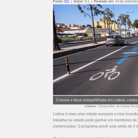
Fonte
:
G1
|
Autor
:
G1
|
Postado em
:
14 de setembr
Ciclovia e faixa compartilhada em Lisboa: contra
créditos
: Câmara Mun. de Lisboa/ Divul
Lisboa é mais uma cidade europeia a criar incentiv
trabalha na cidade pode ganhar um reembolso de at
credenciadas. O programa prevê uma verba de 3 m