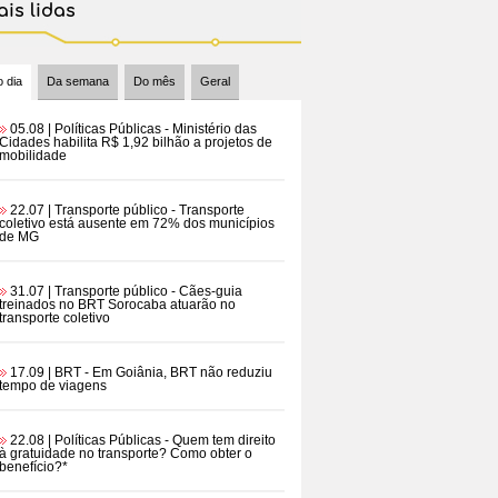
is lidas
 dia
Da semana
Do mês
Geral
05.08 | Políticas Públicas
- Ministério das
Cidades habilita R$ 1,92 bilhão a projetos de
mobilidade
22.07 | Transporte público
- Transporte
coletivo está ausente em 72% dos municípios
de MG
31.07 | Transporte público
- Cães-guia
treinados no BRT Sorocaba atuarão no
transporte coletivo
17.09 | BRT
- Em Goiânia, BRT não reduziu
tempo de viagens
22.08 | Políticas Públicas
- Quem tem direito
à gratuidade no transporte? Como obter o
benefício?*