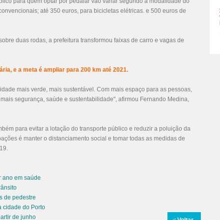
lico para quem optar por pedalar vão variar segundo a modalidade do
onvencionais; até 350 euros, para bicicletas elétricas. e 500 euros de
obre duas rodas, a prefeitura transformou faixas de carro e vagas de
ria, e a meta é ampliar para 200 km até 2021.
idade mais verde, mais sustentável. Com mais espaço para as pessoas,
, mais segurança, saúde e sustentabilidade", afirmou Fernando Medina,
ambém para evitar a lotação do transporte público e reduzir a poluição da
ações é manter o distanciamento social e tomar todas as medidas de
19.
or ano em saúde
rânsito
as de pedestre
 cidade do Porto
artir de junho