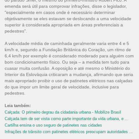
do partido Smer, o mesmo do primeiro-ministro Robert Fico. A
emenda será útil para comprovar infrações, disse o legislador,
"especialmente em casos onde é necessário determinar
objetivamente se eles estavam se deslocando a uma velocidade
superior à considerada apropriada em áreas preferenciais a
pedestres".
A velocidade média de caminhada geralmente varia entre 4 e 5
km/h e, segundo a Fundação Britânica do Coração, um ritmo de
6,4 km/h por exemplo é considerado moderado para alguém com
bom condicionamento físico. Ou seja – a medida tem tudo para
cuasar muita confusão. A oposição e até mesmo o Ministério do
Interior da Eslováquia criticaram a mudança, afirmando que seria
mais apropriado proibir o uso de patinetes elétricos nas calçadas
do que impor um limite geral de velocidade, inclusive para
pedestres.
Leia também:
Calçada: O primeiro degrau da cidadania urbana - Mobilize Brasil
Calçada tem de ser vista como parte importante da vida urbana, e ...
Cartilha ensina o uso seguro de patinetes nas cidades
Infrações de trânsito com patinetes elétricos preocupam autoridades ...