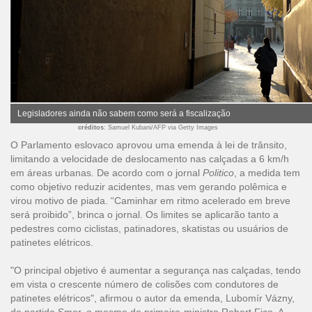
Legisladores ainda não sabem como será a fiscalização
créditos
: Samuel Kubani/AFP via Getty Images
O Parlamento eslovaco aprovou uma emenda à lei de trânsito,
limitando a velocidade de deslocamento nas calçadas a 6 km/h
em áreas urbanas. De acordo com o jornal
Politico
, a medida tem
como objetivo reduzir acidentes, mas vem gerando polêmica e
virou motivo de piada. “Caminhar em ritmo acelerado em breve
será proibido”, brinca o jornal. Os limites se aplicarão tanto a
pedestres como ciclistas, patinadores, skatistas ou usuários de
patinetes elétricos.
"O principal objetivo é aumentar a segurança nas calçadas, tendo
em vista o crescente número de colisões com condutores de
patinetes elétricos", afirmou o autor da emenda, Lubomír Vázny,