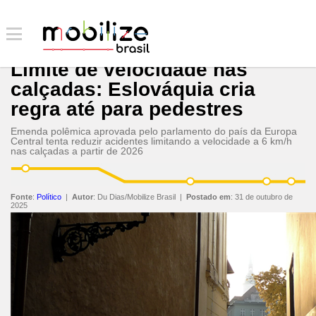
Limite de velocidade nas
calçadas: Eslováquia cria
regra até para pedestres
Emenda polêmica aprovada pelo parlamento do país da Europa
Central tenta reduzir acidentes limitando a velocidade a 6 km/h
nas calçadas a partir de 2026
Fonte
:
Político
|
Autor
:
Du Dias/Mobilize Brasil
|
Postado em
:
31 de outubro de
2025