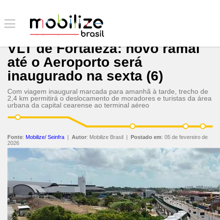
VLT de Fortaleza: novo ramal
até o Aeroporto será
inaugurado na sexta (6)
Com viagem inaugural marcada para amanhã à tarde, trecho de
2,4 km permitirá o deslocamento de moradores e turistas da área
urbana da capital cearense ao terminal aéreo
Fonte
:
Mobilize/ Seinfra
|
Autor
:
Mobilize Brasil
|
Postado em
:
05 de fevereiro de
2026