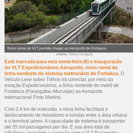
Novo ramal do VLT permite chegar ao Aeroporto de Fortaleza
créditos
: Seinfra/ Divulgação
Está marcada para esta sexta-feira (6) a inauguração
do VLT Expedicionários-Aeroporto, novo ramal da
linha nordeste do sistema metroviário de Fortaleza.
O
Veículo Leve sobre Trilhos irá conectar, por meio da
estação Expedicionários, a linha nordeste do metrô de
Fortaleza (Parangaba–Mucuripe) ao Aeroporto
Internacional Pinto Martins.
Com 2,4 km de extensão, a nova linha facilitará o
deslocamento de moradores e turistas entre a área urbana
e o terminal aéreo. A capacidade do sistema é transporter
até 35 mil passageiros por dia. E sua área total de
influência, incluindo a conexão com o VLT Parangaba-