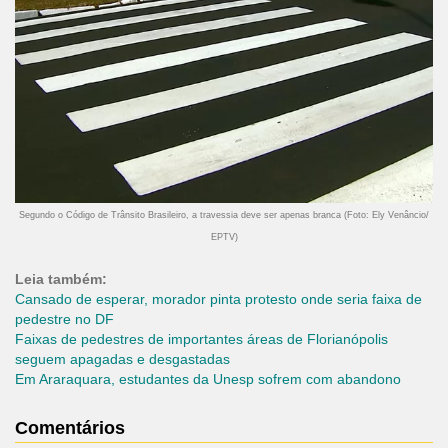
Segundo o Código de Trânsito Brasileiro, a travessia deve ser apenas branca (Foto: Ely Venâncio/
EPTV)
Leia também:
Cansado de esperar, morador pinta protesto onde seria faixa de
pedestre no DF
Faixas de pedestres de importantes áreas de Florianópolis
seguem apagadas e desgastadas
Em Araraquara, estudantes da Unesp sofrem com abandono
Comentários