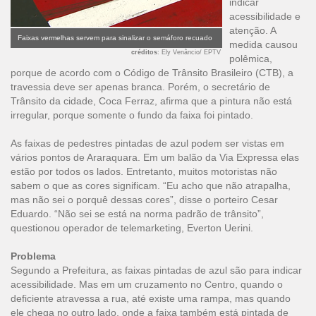
indicar
acessibilidade e
atenção. A
Faixas vermelhas servem para sinalizar o semáforo recuado
medida causou
créditos
: Ely Venâncio/ EPTV
polêmica,
porque de acordo com o Código de Trânsito Brasileiro (CTB), a
travessia deve ser apenas branca. Porém, o secretário de
Trânsito da cidade, Coca Ferraz, afirma que a pintura não está
irregular, porque somente o fundo da faixa foi pintado.
As faixas de pedestres pintadas de azul podem ser vistas em
vários pontos de Araraquara. Em um balão da Via Expressa elas
estão por todos os lados. Entretanto, muitos motoristas não
sabem o que as cores significam. “Eu acho que não atrapalha,
mas não sei o porquê dessas cores”, disse o porteiro Cesar
Eduardo. “Não sei se está na norma padrão de trânsito”,
questionou operador de telemarketing, Everton Uerini.
Problema
Segundo a Prefeitura, as faixas pintadas de azul são para indicar
acessibilidade. Mas em um cruzamento no Centro, quando o
deficiente atravessa a rua, até existe uma rampa, mas quando
ele chega no outro lado, onde a faixa também está pintada de