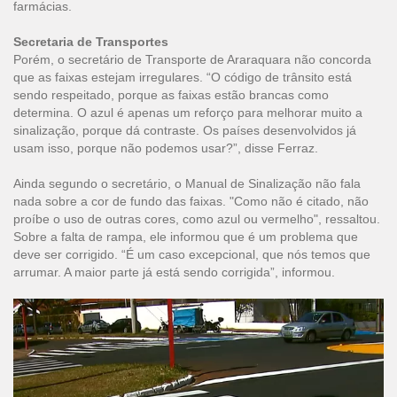
farmácias.
Secretaria de Transportes
Porém, o secretário de Transporte de Araraquara não concorda
que as faixas estejam irregulares. “O código de trânsito está
sendo respeitado, porque as faixas estão brancas como
determina. O azul é apenas um reforço para melhorar muito a
sinalização, porque dá contraste. Os países desenvolvidos já
usam isso, porque não podemos usar?”, disse Ferraz.
Ainda segundo o secretário, o Manual de Sinalização não fala
nada sobre a cor de fundo das faixas. "Como não é citado, não
proíbe o uso de outras cores, como azul ou vermelho", ressaltou.
Sobre a falta de rampa, ele informou que é um problema que
deve ser corrigido. “É um caso excepcional, que nós temos que
arrumar. A maior parte já está sendo corrigida”, informou.