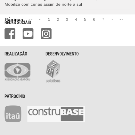
Mobilize com cenas assim de norte a sul
Páginas:
<<
<
1
2
3
4
5
6
7
>
>>
REDES SOCIAIS
REALIZAÇÃO
DESENVOLVIMENTO
PATROCÍNIO