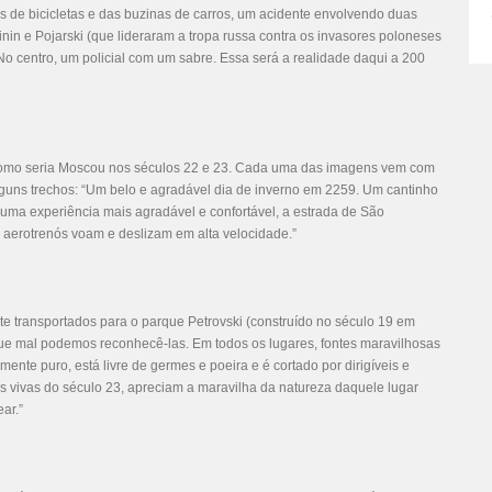
as de bicicletas e das buzinas de carros, um acidente envolvendo duas
nin e Pojarski (que lideraram a tropa russa contra os invasores poloneses
o centro, um policial com um sabre. Essa será a realidade daqui a 200
omo seria Moscou nos séculos 22 e 23. Cada uma das imagens vem com
lguns trechos: “Um belo e agradável dia de inverno em 2259. Um cantinho
m uma experiência mais agradável e confortável, a estrada de São
 aerotrenós voam e deslizam em alta velocidade.”
te transportados para o parque Petrovski (construído no século 19 em
ue mal podemos reconhecê-las. Em todos os lugares, fontes maravilhosas
amente puro, está livre de germes e poeira e é cortado por dirigíveis e
s vivas do século 23, apreciam a maravilha da natureza daquele lugar
ar.”