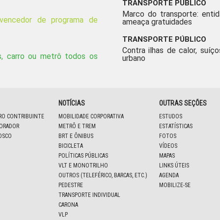
TRANSPORTE PÚBLICO
Marco do transporte: enti
 vencedor de programa de
ameaça gratuidades
TRANSPORTE PÚBLICO
Contra ilhas de calor, suíço
, carro ou metrô todos os
urbano
NOTÍCIAS
OUTRAS SEÇÕES
IRO CONTRIBUINTE
MOBILIDADE CORPORATIVA
ESTUDOS
BORADOR
METRÔ E TREM
ESTATÍSTICAS
OSCO
BRT E ÔNIBUS
FOTOS
BICICLETA
VÍDEOS
POLÍTICAS PÚBLICAS
MAPAS
VLT E MONOTRILHO
LINKS ÚTEIS
OUTROS (TELEFÉRICO, BARCAS, ETC.)
AGENDA
PEDESTRE
MOBILIZE-SE
TRANSPORTE INDIVIDUAL
CARONA
VLP