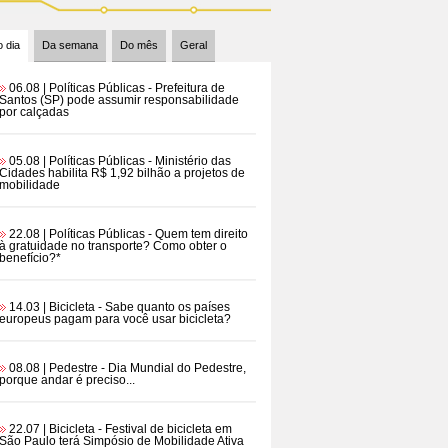
 dia
Da semana
Do mês
Geral
06.08 | Políticas Públicas
- Prefeitura de
Santos (SP) pode assumir responsabilidade
por calçadas
05.08 | Políticas Públicas
- Ministério das
Cidades habilita R$ 1,92 bilhão a projetos de
mobilidade
22.08 | Políticas Públicas
- Quem tem direito
à gratuidade no transporte? Como obter o
benefício?*
14.03 | Bicicleta
- Sabe quanto os países
europeus pagam para você usar bicicleta?
08.08 | Pedestre
- Dia Mundial do Pedestre,
porque andar é preciso...
22.07 | Bicicleta
- Festival de bicicleta em
São Paulo terá Simpósio de Mobilidade Ativa