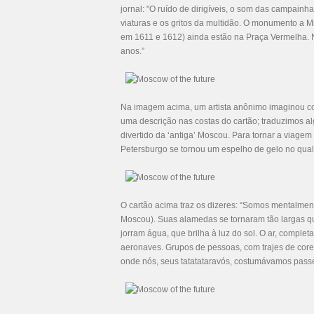
jornal: "O ruído de dirigíveis, o som das campainh
viaturas e os gritos da multidão. O monumento a Mi
em 1611 e 1612) ainda estão na Praça Vermelha. N
anos.”
Na imagem acima, um artista anônimo imaginou c
uma descrição nas costas do cartão; traduzimos a
divertido da ‘antiga’ Moscou. Para tornar a viage
Petersburgo se tornou um espelho de gelo no qual
O cartão acima traz os dizeres: “Somos mentalmen
Moscou). Suas alamedas se tornaram tão largas q
jorram água, que brilha à luz do sol. O ar, complet
aeronaves. Grupos de pessoas, com trajes de core
onde nós, seus tatatataravós, costumávamos passe