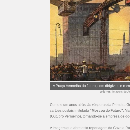
A Praça Vermelha do futuro, com dirigíveis e car
créditos
: Imagens de Ar
Cento e um anos atrás, às vésperas da Primeira G
cartões postais intitulada
“Moscou do Futuro”
. Ma
(Outubro Vermelho), tornando-se a empresa de d
A imagem que abre esta reportagem da Gazeta Rus