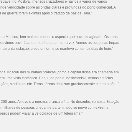
egável rio Moskva. Imensos cruzadores e navios a vapor de vários
nde velocidade sobre as ondas claras e profundas do porto comercial. A
s de guerra foram extintas após o tratado de paz de Haia.”
o de Moscou, tem mais ou menos o aspecto que havia imaginado. Os trens
uvimos ouvir falar de metrô pela primeira vez. Vemos as corajosas tropas
 cima da estação, e seu uniforme se manteve como nos dias de hoje.”
ntiga Moscou das muralhas brancas (como a capital russa era chamada em
 uma vista fantástica. Daqui, na ponte Moskvoretski, vemos edifícios
es, sindicatos etc. Trens aéreos deslizam graciosamente contra o céu...”
 200 anos. A neve é a mesma, branca e fria. No desenho, vemos a Estação
om milhares de pessoas chegam e partem, tudo se move com extrema
ageiros podem viajar à velocidade de um telegrama.”