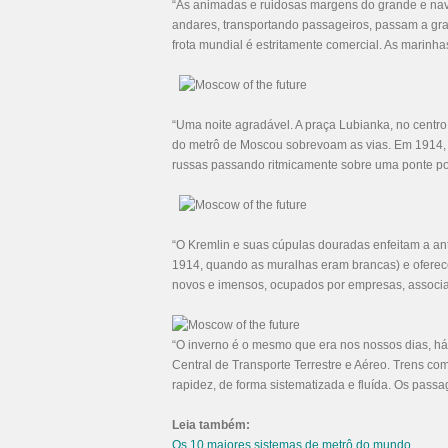
“As animadas e ruidosas margens do grande e nav
andares, transportando passageiros, passam a gra
frota mundial é estritamente comercial. As marinha
“Uma noite agradável. A praça Lubianka, no centr
do metrô de Moscou sobrevoam as vias. Em 1914, o
russas passando ritmicamente sobre uma ponte por
“O Kremlin e suas cúpulas douradas enfeitam a a
1914, quando as muralhas eram brancas) e oferecem
novos e imensos, ocupados por empresas, associaçõ
“O inverno é o mesmo que era nos nossos dias, há
Central de Transporte Terrestre e Aéreo. Trens c
rapidez, de forma sistematizada e fluída. Os pass
Leia também:
Os 10 maiores sistemas de metrô do mundo