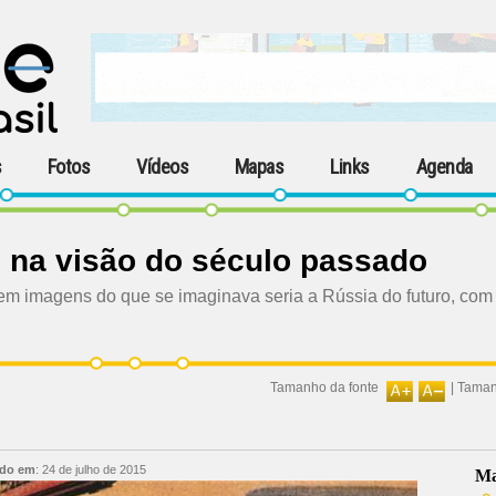
s
Fotos
Vídeos
Mapas
Links
Agenda
' na visão do século passado
zem imagens do que se imaginava seria a Rússia do futuro, com 
Tamanho da fonte
|
Taman
ado em
:
24 de julho de 2015
Ma