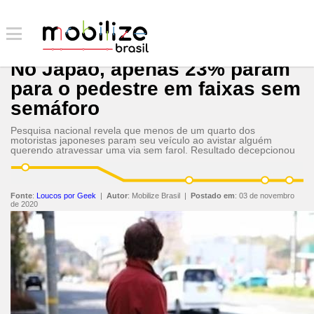
No Japão, apenas 23% param
para o pedestre em faixas sem
semáforo
Pesquisa nacional revela que menos de um quarto dos
motoristas japoneses param seu veículo ao avistar alguém
querendo atravessar uma via sem farol. Resultado decepcionou
Fonte
:
Loucos por Geek
|
Autor
:
Mobilize Brasil
|
Postado em
:
03 de novembro
de 2020