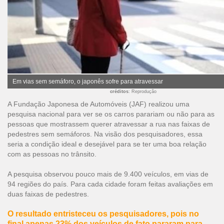
Em vias sem semáforo, o japonês sofre para atravessar
créditos
: Reprodução
A Fundação Japonesa de Automóveis (JAF) realizou uma
pesquisa nacional para ver se os carros parariam ou não para as
pessoas que mostrassem querer atravessar a rua nas faixas de
pedestres sem semáforos. Na visão dos pesquisadores, essa
seria a condição ideal e desejável para se ter uma boa relação
com as pessoas no trânsito.
A pesquisa observou pouco mais de 9.400 veículos, em vias de
94 regiões do país. Para cada cidade foram feitas avaliações em
duas faixas de pedestres.
O resultado entristeceu os pesquisadores, pois no
final apenas 23% dos veículos de fato pararam para