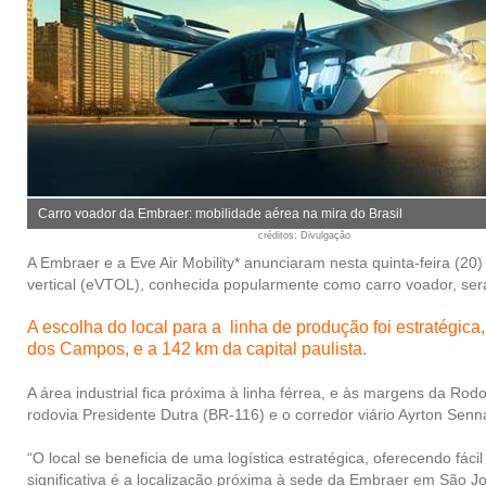
Carro voador da Embraer: mobilidade aérea na mira do Brasil
créditos
: Divulgação
A Embraer e a Eve Air Mobility* anunciaram nesta quinta-feira (20)
vertical (eVTOL), conhecida popularmente como carro voador, será
A escolha do local para a linha de produção foi estratégi
dos Campos, e a 142 km da capital paulista.
A área industrial fica próxima à linha férrea, e às margens da Ro
rodovia Presidente Dutra (BR-116) e o corredor viário Ayrton Sen
“O local se beneficia de uma logística estratégica, oferecendo fác
significativa é a localização próxima à sede da Embraer em São